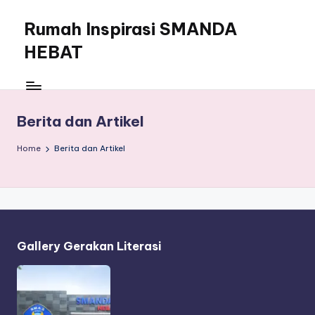
Rumah Inspirasi SMANDA
Skip
to
HEBAT
content
Gagal
Total
Kalau
Berita dan Artikel
Gak
Baca
Home
Berita dan Artikel
[Gatot
Kaca]
Gallery Gerakan Literasi