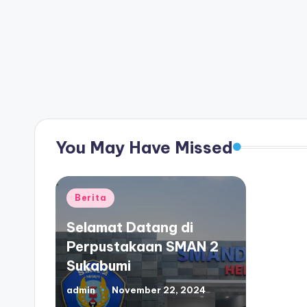
You May Have Missed
Posted
Berita
in
Selamat Datang di
Perpustakaan SMAN 2
Sukabumi
admin
November 22, 2024
Posted
by