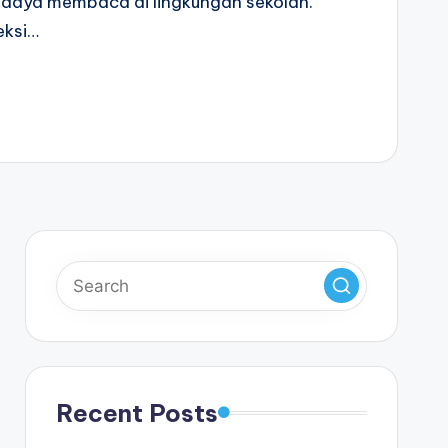
aya membaca di lingkungan sekolah.
eksi…
Recent Posts