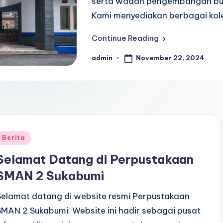
serta wadah pengembangan bud
Kami menyediakan berbagai kol
Continue Reading
November 22, 2024
admin
Posted
by
Posted
Berita
n
Selamat Datang di Perpustakaan
SMAN 2 Sukabumi
Selamat datang di website resmi Perpustakaan
SMAN 2 Sukabumi. Website ini hadir sebagai pusat