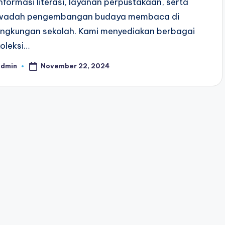
informasi literasi, layanan perpustakaan, serta
wadah pengembangan budaya membaca di
lingkungan sekolah. Kami menyediakan berbagai
koleksi…
November 22, 2024
admin
osted
y